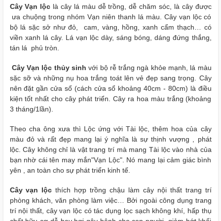
Cây Vạn lộc
là cây lá màu dễ trồng, dễ chăm sóc, là cây được
ưa chuộng trong nhóm Vạn niên thanh lá màu. Cây vạn lộc có
bộ lá sặc sở như đỏ,
cam, vàng, hồng, xanh cẩm thạch… có
viền xanh lá cây. Lá vạn lộc dày, sáng bóng, dáng đứng thắng,
tán lá phủ tròn.
Cây Vạn lộc thủy sinh
với bộ rễ trắng ngà khỏe mạnh, lá màu
sặc sỡ và những nụ hoa trắng toát lên vẻ đẹp sang trọng.
Cây
nên đặt gần cửa sổ (cách cửa sổ khoảng 40cm - 80cm) là điều
kiện tốt nhất cho cây phát triển. Cây ra hoa màu trắng (khoảng
3 tháng/1lần).
Theo cha ông xưa thì Lộc ứng với Tài lộc, thêm hoa của cây
màu đỏ và rất đẹp mang lại ý nghĩa là sự thịnh vượng , phát
lộc.
Cây không chỉ là vật trang trí mà mang Tài lộc vào nhà của
bạn nhờ cái tên may mắn"Vạn Lộc". Nó mang lại cảm giác bình
yên , an toàn cho sự phát triển kinh tế.
Cây vạn lộc
thích hợp trồng chậu làm cây nội thất trang trí
phòng khách, văn phòng làm việc… Bởi ngoài công dụng trang
trí nội thất, cây vạn lộc có tác dụng lọc sạch không khí, hấp thụ
chất hữu cơ dễ bay hơi gây bệnh cho con người, giảm bớt khối