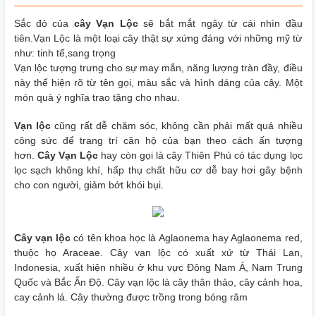
Sắc đỏ của
cây Vạn Lộc
sẽ bắt mắt ngây từ cái nhìn đầu
tiên.Vạn Lộc là một loại cây thật sự xứng đáng với những mỹ từ
như: tinh tế,sang trọng
Vạn lộc tượng trưng cho sự may mắn, năng lượng tràn đầy, điều
này thể hiện rõ từ tên gọi, màu sắc và hình dáng của cây. Một
món quà ý nghĩa trao tặng cho nhau.
Vạn lộc
cũng rất dễ chăm sóc, không cần phải mất quá nhiều
công sức để trang trí căn hộ của bạn theo cách ấn tượng
hơn.
Cây Vạn Lộc
hay còn gọi là cây Thiên Phú
có tác dụng lọc
lọc sạch không khí, hấp thụ chất hữu cơ dễ bay hơi gây bệnh
cho con người, giảm bớt khói bụi.
Cây vạn lộc
có tên khoa học là Aglaonema hay Aglaonema red,
thuộc họ Araceae. Cây vạn lộc có xuất xứ từ Thái Lan,
Indonesia, xuất hiện nhiều ở khu vực Đông Nam Á, Nam Trung
Quốc và Bắc Ấn Độ.
Cây vạn lộc là cây thân thảo, cây cảnh hoa,
cay cảnh lá. Cây thường được trồng trong bóng râm