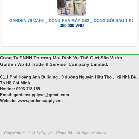
GARDEN 79 CAFE _ DÒNG PHA MÁY G82 _ ĐÓNG GÓI BAO 1 KG
380,000 VND
Công Ty TNHH Thương Mại Dịch Vụ Thế Giới Sân Vườn
Garden World Trade & Service Company Limited.
C1.1 Phú Hoàng Anh Building . 9 đường Nguyễn Hữu Thọ , xã Nhà Bè ,
Tp.Hồ Chí Minh.
Hotline: 0906 118 189
Email: gardensupplyvn@gmail.com
Website: www.gardensupply.vn
Copyright
© 2011 by
Nguyễn Thành Hải. All rights reserved